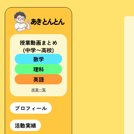
あきとんとん
授業動画まとめ
(中学〜高校)
数学
中1
理科
中2
中1
中3
英語
中2
高校
中1
中3
授業一覧
中2
高校
中3
高校
プロフィール
活動実績