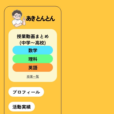
あきとんとん
授業動画まとめ
(中学〜高校)
数学
中1
理科
中2
中1
中3
英語
中2
高校
中1
中3
授業一覧
中2
高校
中3
高校
プロフィール
活動実績