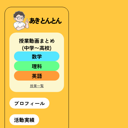
あきとんとん
授業動画まとめ
(中学〜高校)
数学
中1
理科
中2
中1
中3
英語
中2
高校
中1
中3
授業一覧
中2
高校
中3
高校
プロフィール
活動実績