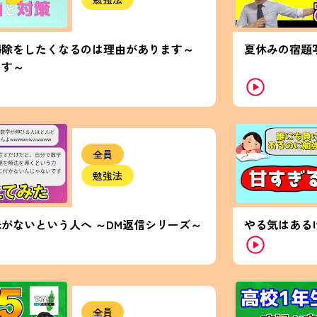
掃除をしたくなるのは理由があります～
夏休みの宿題
ます～
全員
勉強法
がないという人へ ～DM返信シリーズ～
やる気はある
全員