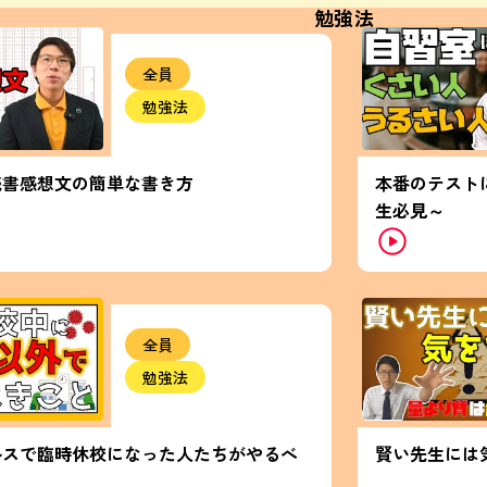
勉強法
全員
勉強法
読書感想文の簡単な書き方
本番のテスト
生必見～
全員
勉強法
ルスで臨時休校になった人たちがやるべ
賢い先生には