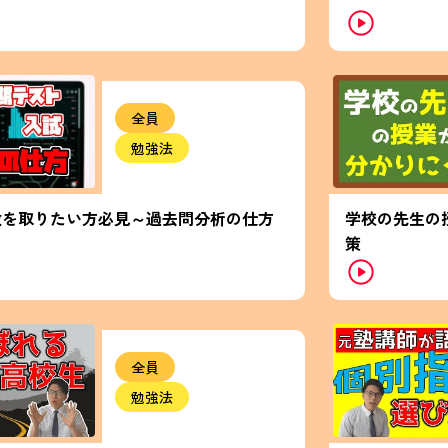
全員
勉強法
数を取りたい方必見～過去問分析の仕方
学校の先生の
策
全員
勉強法