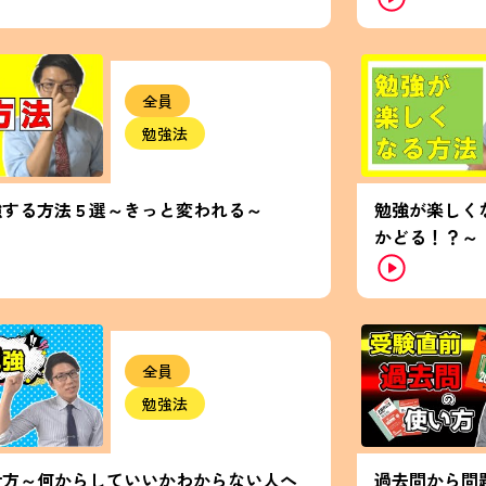
全員
勉強法
強する方法５選～きっと変われる～
勉強が楽しく
かどる！？～
全員
勉強法
仕方～何からしていいかわからない人へ
過去問から問