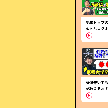
学年トップ
んとんコラ
勉強嫌いで
が教えるお