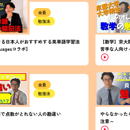
全員
勉強法
せる日本人がおすすめする英単語学習法
【数学】京大
nguagesコラボ】
苦手な人向け
全員
勉強法
語で点数がとれない人の勘違い
やらなかった
注意～