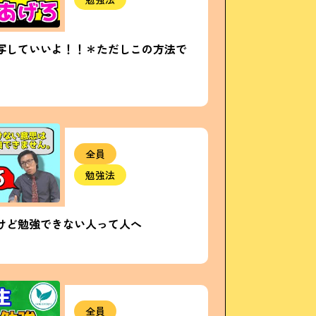
写していいよ！！＊ただしこの方法で
全員
勉強法
けど勉強できない人って人へ
全員