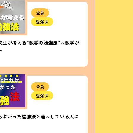
全員
勉強法
院生が考える“数学の勉強法”～数学が
～
全員
勉強法
らよかった勉強法２選～している人は