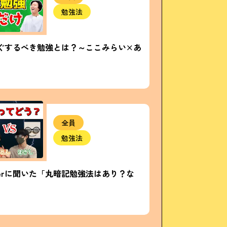
勉強法
ぐするべき勉強とは？～ここみらい×あ
全員
勉強法
okerに聞いた「丸暗記勉強法はあり？な