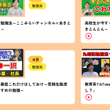
勉強法
の勉強法～ここみらいチャンネル×あきと
高校生が今す
ボ～
きとんとん～
全員
勉強法
も最低これだけはしておけ～受験生版虎
教育系TikT
すすめの勉強～
し？」