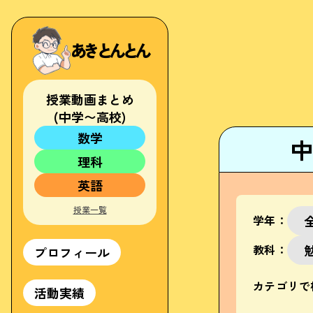
あきとんとん
授業動画まとめ
(中学〜高校)
数学
中
中1
理科
中2
中1
中3
英語
中2
高校
中1
中3
授業一覧
中2
高校
学年：
中3
高校
教科：
プロフィール
カテゴリで
活動実績