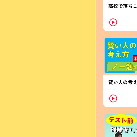
高校で落ち
賢い人の考