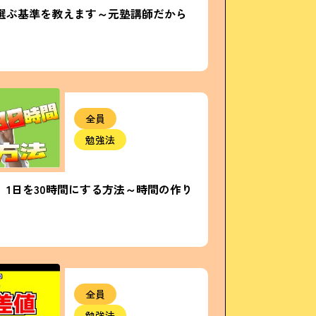
選ぶ基準を教えます～元塾講師だから
全員
勉強法
】1日を30時間にする方法～時間の作り
全員
勉強法