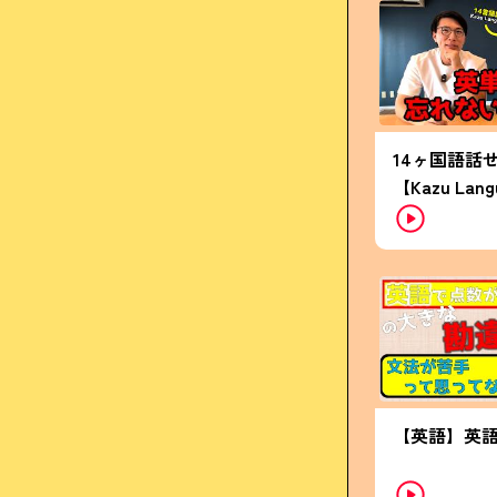
14ヶ国語話
【Kazu La
【英語】英