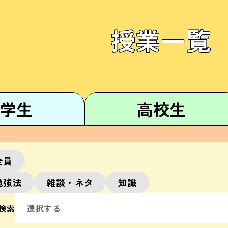
授業一覧
学生
高校生
全員
勉強法
雑談・ネタ
知識
検索
選択する