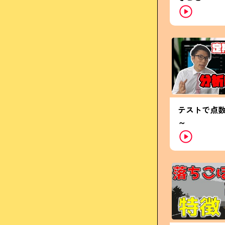
テストで点
～