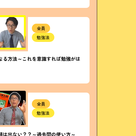
全員
勉強法
なる方法～これを意識すれば勉強がは
全員
勉強法
題は出ない？？～過去問の使い方～