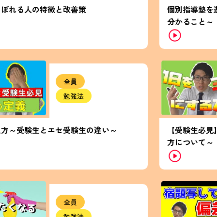
こぼれる人の特徴と改善策
個別指導塾を
分かること～
全員
勉強法
え方～受験生とエセ受験生の違い～
【受験生必見
方について～
全員
勉強法